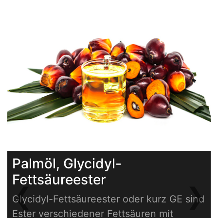
Palmöl, Glycidyl-
Fettsäureester
❮
❯
Glycidyl-Fettsäureester oder kurz GE sind
Previous
Next
Ester verschiedener Fettsäuren mit