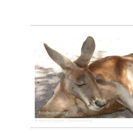
© Martina Höppner / foodlexicon.org