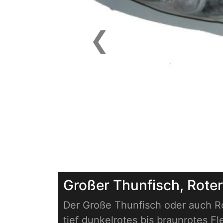
❮
Previous
Großer Thunfisch, Rote
Der Große Thunfisch oder auch Ro
tief dunkelrotes bis braunrotes Fl