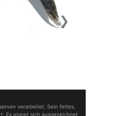
❯
Next
rven verarbeitet. Sein fettes,
rt. Es eignet sich ausgezeichnet