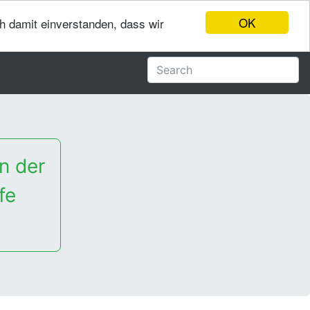
OK
ch damit einverstanden, dass wir
n der
fe