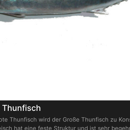
r Thunfisch
te Thunfisch wird der Große Thunfisch zu Konse
eisch hat eine feste Struktur und ist sehr begeh