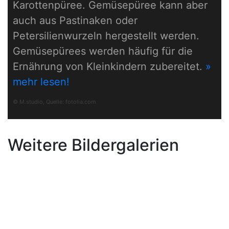
Karottenpüree. Gemüsepüree kann aber
auch aus Pastinaken oder
Petersilienwurzeln hergestellt werden.
Gemüsepürees werden häufig für die
Ernährung von Kleinkindern zubereitet.
»
mehr lesen!
© M.studio, Quelle:
fotolia.com
Weitere Bildergalerien