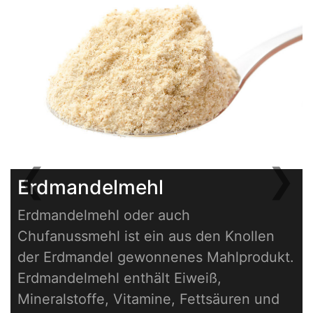
❮
❯
Erdmandelmehl
Previous
Next
Erdmandelmehl oder auch
Chufanussmehl ist ein aus den Knollen
der Erdmandel gewonnenes Mahlprodukt.
Erdmandelmehl enthält Eiweiß,
Mineralstoffe, Vitamine, Fettsäuren und