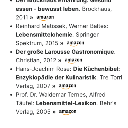
Der Brockhaus Ernährung: Gesund
essen - bewusst leben
. Brockhaus,
2011
»
Reinhard Matissek, Werner Baltes:
Lebensmittelchemie
. Springer
Spektrum, 2015
»
Der große Larousse Gastronomique
.
Christian, 2012
»
Hans-Joachim Rose:
Die Küchenbibel:
Enzyklopädie der Kulinaristik
. Tre Torri
Verlag, 2007
»
Prof. Dr. Waldemar Ternes, Alfred
Täufel:
Lebensmittel-Lexikon
. Behr's
Verlag, 2005
»