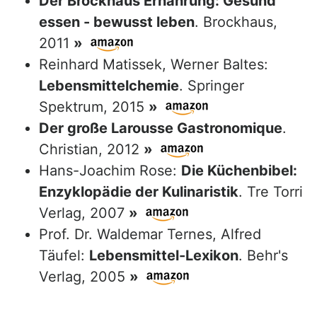
Der Brockhaus Ernährung: Gesund
essen - bewusst leben
. Brockhaus,
2011
»
Reinhard Matissek, Werner Baltes:
Lebensmittelchemie
. Springer
Spektrum, 2015
»
Der große Larousse Gastronomique
.
Christian, 2012
»
Hans-Joachim Rose:
Die Küchenbibel:
Enzyklopädie der Kulinaristik
. Tre Torri
Verlag, 2007
»
Prof. Dr. Waldemar Ternes, Alfred
Täufel:
Lebensmittel-Lexikon
. Behr's
Verlag, 2005
»