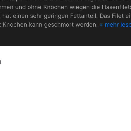
mmen und ohne Knochen wiegen die Hasenfilets
 hat einen sehr geringen Fettanteil. Das Filet 
it Knochen kann geschmort werden.
» mehr les
n