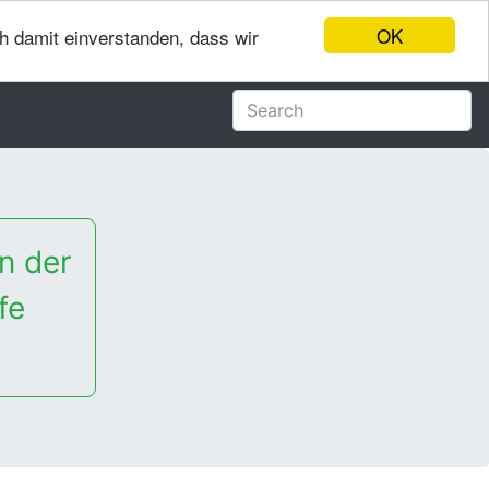
OK
ch damit einverstanden, dass wir
n der
fe