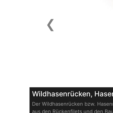
❮
Previous
Wildhasenrücken, Hase
Der Wildhasenrücken bzw. Hasenr
aus den Rückenfilets und den B