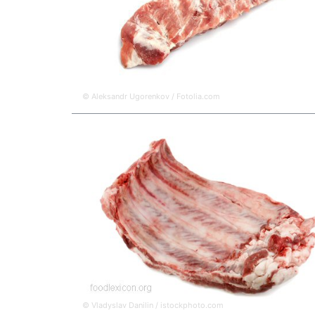
© Aleksandr Ugorenkov / Fotolia.com
© Vladyslav Danilin / istockphoto.com