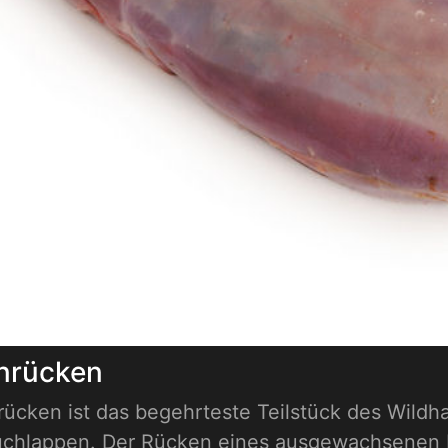
nrücken
ücken ist das begehrteste Teilstück des Wildh
auchlappen. Der Rücken eines ausgewachsenen