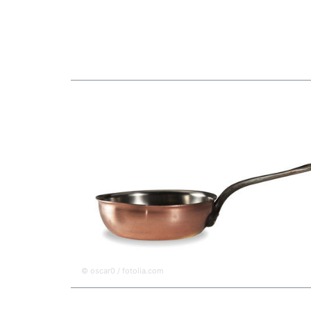
© oscar0 / fotolia.com