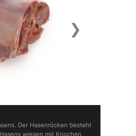
❯
Next
asens. Der Hasenrücken besteht
 Hasens wiegen mit Knochen