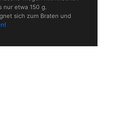
 nur etwa 150 g.
eignet sich zum Braten und
en!