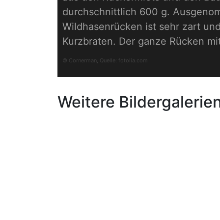
durchschnittlich 600 g. Ausgeno
Wildhasenrücken ist sehr zart und
Kurzbraten. Der ganze Rücken m
© Cornerman, Quelle:
fotolia.com
Weitere Bildergalerie