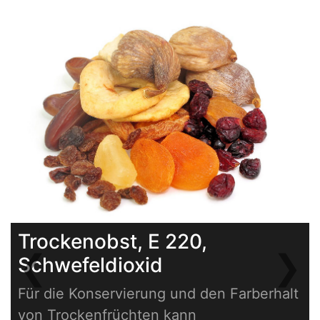
Trockenobst, E 220,
❮
❯
Schwefeldioxid
Previous
Next
Für die Konservierung und den Farberhalt
von Trockenfrüchten kann