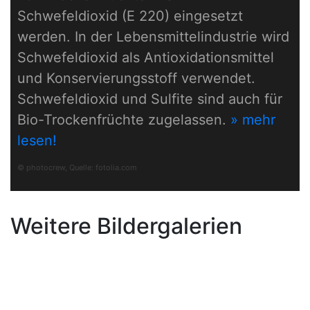
Schwefeldioxid (E 220) eingesetzt
werden. In der Lebensmittelindustrie wird
Schwefeldioxid als Antioxidationsmittel
und Konservierungsstoff verwendet.
Schwefeldioxid und Sulfite sind auch für
Bio-Trockenfrüchte zugelassen.
» mehr
lesen!
© photocrew, Quelle:
fotolia.com
Weitere Bildergalerien