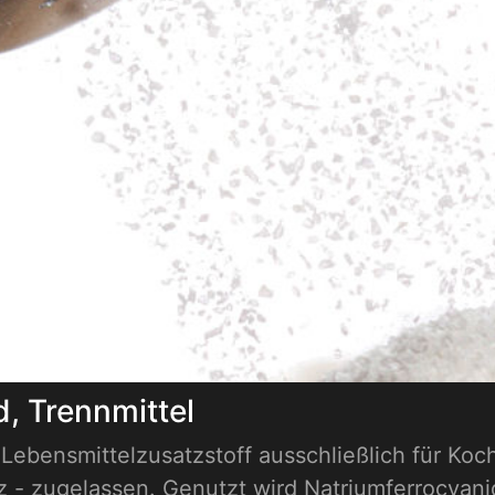
d, Trennmittel
s Lebensmittelzusatzstoff ausschließlich für Koc
- zugelassen. Genutzt wird Natriumferrocyanid 