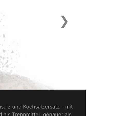
❯
Next
hsalz und Kochsalzersatz - mit
als Trennmittel, genauer als