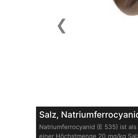
❮
Previous
Salz, Natriumferrocyani
Natriumferrocyanid (E 535) ist al
einer Höchstmenge 20 mg/kg Salz 