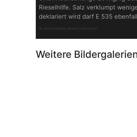
Rieselhilfe. Salz verklumpt wenige
deklariert wird darf E 535 ebenf
© sabine hürdler, Quelle:
fotolia.com
Weitere Bildergalerie