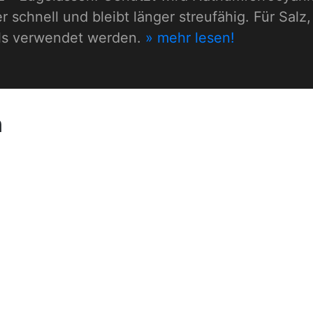
r schnell und bleibt länger streufähig. Für Salz
alls verwendet werden.
» mehr lesen!
n