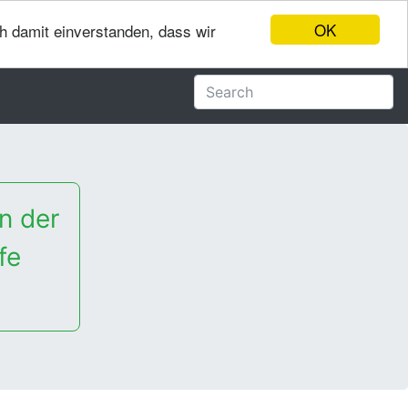
OK
ch damit einverstanden, dass wir
n der
fe