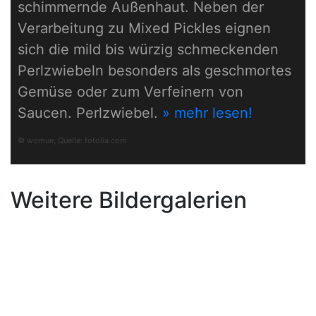
schimmernde Außenhaut. Neben der
Verarbeitung zu Mixed Pickles eignen
sich die mild bis würzig schmeckenden
Perlzwiebeln besonders als geschmortes
Gemüse oder zum Verfeinern von
Saucen. Perlzwiebel.
» mehr lesen!
© womue, Quelle:
fotolia.com
Weitere Bildergalerien