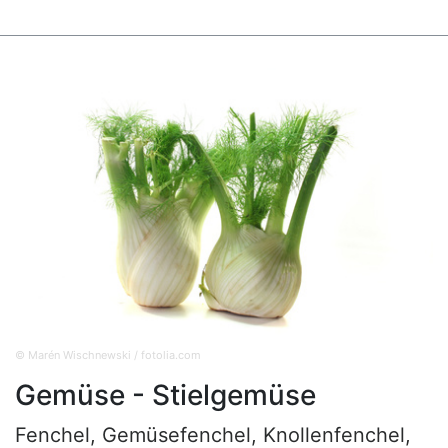
© Marén Wischnewski / fotolia.com
Gemüse - Stielgemüse
Fenchel, Gemüsefenchel, Knollenfenchel,