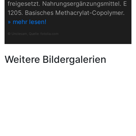
freigesetzt. Nahrungsergänzungsmittel. E
1205. Basisches Methacrylat-Copolymer.
» mehr lesen!
© Unclesam, Quelle:
fotolia.com
Weitere Bildergalerien