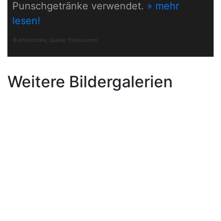
Punschgetränke verwendet.
» mehr
lesen!
© photocrew, Quelle:
fotolia.com
Weitere Bildergalerien