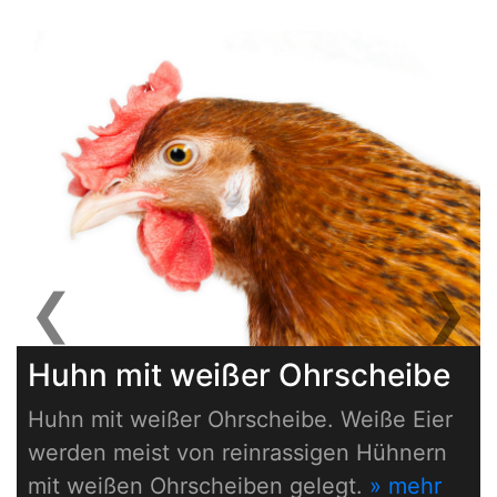
❮
❯
Previous
Next
Huhn mit weißer Ohrscheibe
Huhn mit weißer Ohrscheibe. Weiße Eier
werden meist von reinrassigen Hühnern
mit weißen Ohrscheiben gelegt.
» mehr