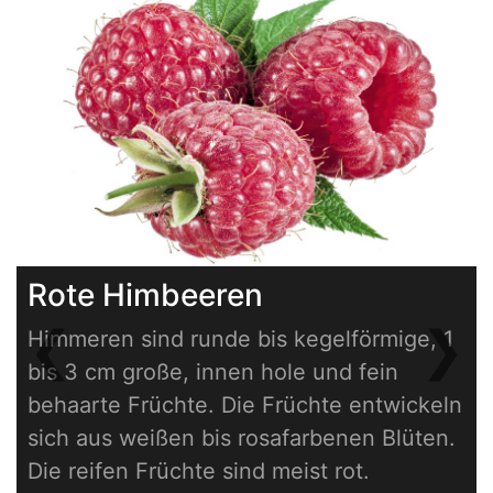
Rote Himbeeren
❮
❯
Himmeren sind runde bis kegelförmige, 1
Previous
Next
bis 3 cm große, innen hole und fein
behaarte Früchte. Die Früchte entwickeln
sich aus weißen bis rosafarbenen Blüten.
Die reifen Früchte sind meist rot.