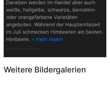
Daneben werden im Handel aber auch
weiße, hellgelbe, schwarze, bernstein-
oder orangefarbene Varietäten
angeboten. Während der Haupterntezeit
im Juli schmecken Himbeeren am besten.
Himbeere.
» mehr lesen!
© volff, Quelle:
fotolia.com
Weitere Bildergalerien