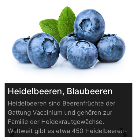
Heidelbeeren, Blaubeeren
Heidelbeeren sind Beerenfrüchte der
Gattung Vaccinium und gehören zur
Familie der Heidekrautgewächse.
❮
❯
Weltweit gibt es etwa 450 Heidelbeeren-