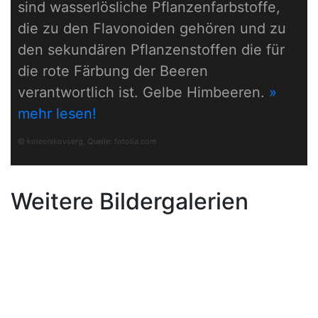
sind wasserlösliche Pflanzenfarbstoffe,
die zu den Flavonoiden gehören und zu
den sekundären Pflanzenstoffen die für
die rote Färbung der Beeren
verantwortlich ist. Gelbe Himbeeren.
»
mehr lesen!
© kolesnikovserg, Quelle:
fotolia.com
Weitere Bildergalerien