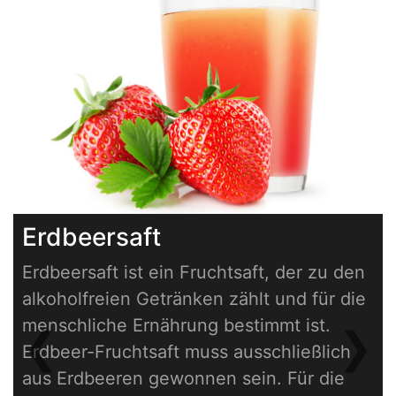
Erdbeersaft
Erdbeersaft ist ein Fruchtsaft, der zu den
alkoholfreien Getränken zählt und für die
menschliche Ernährung bestimmt ist.
❮
❯
Erdbeer-Fruchtsaft muss ausschließlich
Previous
Next
aus Erdbeeren gewonnen sein. Für die