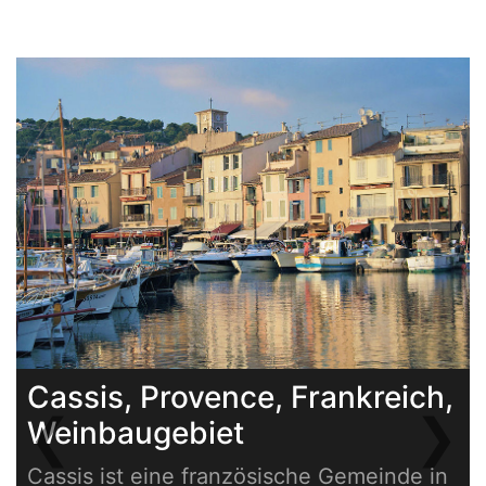
Cassis, Provence, Frankreich,
❮
❯
Weinbaugebiet
Previous
Next
Cassis ist eine französische Gemeinde in