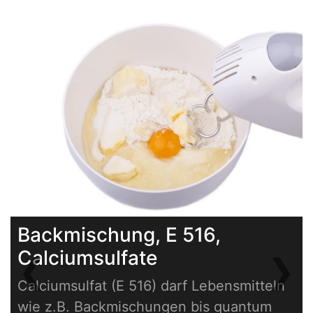
Backmischung, E 516,
Calciumsulfate
❮
❯
Previous
Next
Calciumsulfat (E 516) darf Lebensmitteln
wie z.B. Backmischungen bis quantum