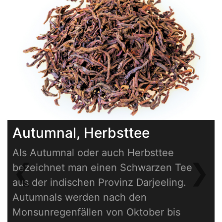
Autumnal, Herbsttee
Als Autumnal oder auch Herbsttee
❮
❯
bezeichnet man einen Schwarzen Tee
Previous
Next
aus der indischen Provinz Darjeeling.
Autumnals werden nach den
Monsunregenfällen von Oktober bis