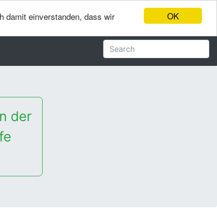
OK
ch damit einverstanden, dass wir
n der
fe