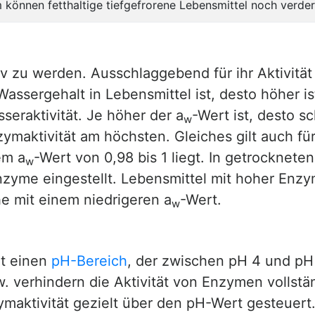
 können fetthaltige tiefgefrorene Lebensmittel noch verde
 zu werden. Ausschlaggebend für ihr Aktivität
Wassergehalt in Lebensmittel ist, desto höher i
seraktivität. Je höher der a
-Wert ist, desto sc
w
nzymaktivität am höchsten. Gleiches gilt auch f
em a
-Wert von 0,98 bis 1 liegt. In getrocknete
w
 Enzyme eingestellt. Lebensmittel mit hoher Enzy
he mit einem niedrigeren a
-Wert.
w
it einen
pH-Bereich
, der zwischen pH 4 und pH 
. verhindern die Aktivität von Enzymen vollstän
ymaktivität gezielt über den pH-Wert gesteuert