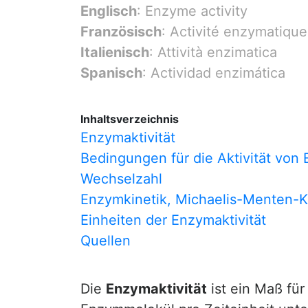
Englisch
: Enzyme activity
Französisch
: Activité enzymatique
Italienisch
: Attività enzimatica
Spanisch
: Actividad enzimática
Inhaltsverzeichnis
Enzymaktivität
Bedingungen für die Aktivität von
Wechselzahl
Enzymkinetik, Michaelis-Menten-K
Einheiten der Enzymaktivität
Quellen
Die
Enzymaktivität
ist ein Maß für