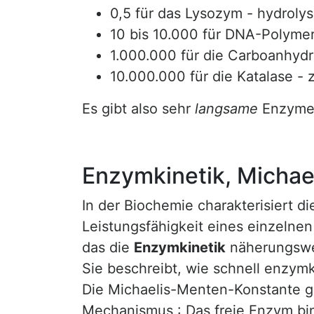
0,5 für das Lysozym - hydroly
10 bis 10.000 für DNA-Polymer
1.000.000 für die Carboanhydra
10.000.000 für die Katalase - 
Es gibt also sehr
langsame
Enzyme 
Enzymkinetik, Micha
In der Biochemie charakterisiert 
Leistungsfähigkeit eines einzelne
das die
Enzymkinetik
näherungswei
Sie beschreibt, wie schnell enzym
Die Michaelis-Menten-Konstante gi
Mechanismus : Das freie Enzym bin