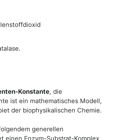
lenstoffdioxid
talase.
enten-Konstante
, die
te ist ein mathematisches Modell,
biet der biophysikalischen Chemie.
 folgendem generellen
det einen Enzym-Substrat-Komplex.