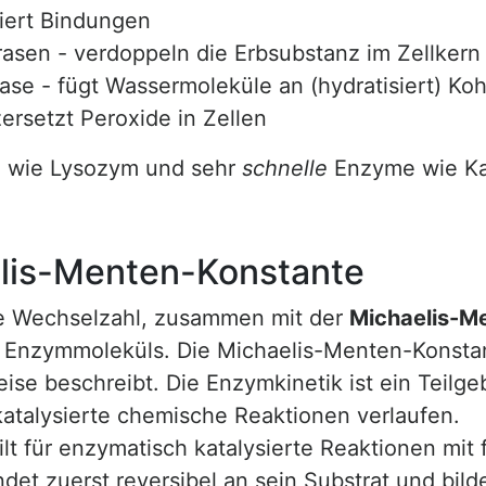
siert Bindungen
asen - verdoppeln die Erbsubstanz im Zellkern
se - fügt Wassermoleküle an (hydratisiert) Koh
zersetzt Peroxide in Zellen
wie Lysozym und sehr
schnelle
Enzyme wie Ka
elis-Menten-Konstante
die Wechselzahl, zusammen mit der
Michaelis-M
n Enzymmoleküls. Die Michaelis-Menten-Konstan
se beschreibt. Die Enzymkinetik ist ein Teilge
katalysierte chemische Reaktionen verlaufen.
lt für enzymatisch katalysierte Reaktionen mit
det zuerst reversibel an sein Substrat und bil