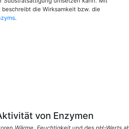
r Substratsättigung umsetzen kann. Mit
 beschreibt die Wirksamkeit bzw. die
nzyms
.
Aktivität von Enzymen
ktoren
Wärme
,
Feuchtigkeit
und des
pH-Werts
ab