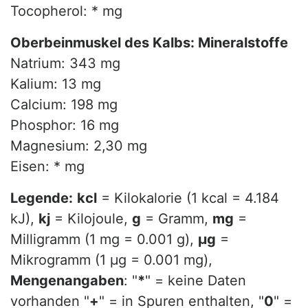
Tocopherol: * mg
Oberbeinmuskel des Kalbs: Mineralstoffe
Natrium: 343 mg
Kalium: 13 mg
Calcium: 198 mg
Phosphor: 16 mg
Magnesium: 2,30 mg
Eisen: * mg
Legende:
kcl
= Kilokalorie (1 kcal = 4.184
kJ),
kj
= Kilojoule,
g
= Gramm,
mg
=
Milligramm (1 mg = 0.001 g),
µg
=
Mikrogramm (1 µg = 0.001 mg),
Mengenangaben
: "
*
" = keine Daten
vorhanden "
+
" = in Spuren enthalten, "
0
" =