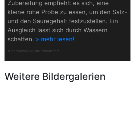
Zubereitung empfiehlt es sich, eine
kleine rohe Probe zu essen, um den Salz-
und den Säuregehalt festzustellen. Ein
Ausgleich lässt sich durch Wässern
schaffen.
» mehr lesen!
© photocrew, Quelle:
fotolia.com
Weitere Bildergalerien