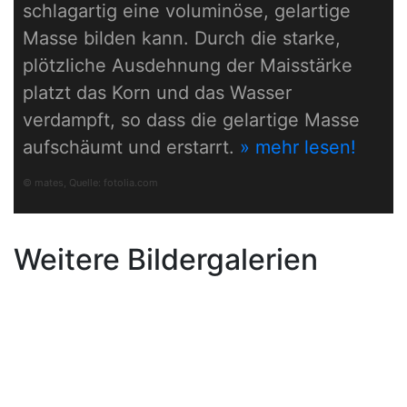
schlagartig eine voluminöse, gelartige
Masse bilden kann. Durch die starke,
plötzliche Ausdehnung der Maisstärke
platzt das Korn und das Wasser
verdampft, so dass die gelartige Masse
aufschäumt und erstarrt.
» mehr lesen!
© mates, Quelle:
fotolia.com
Weitere Bildergalerien