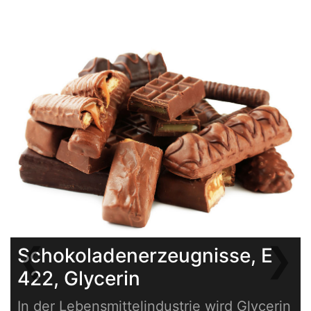
❮
❯
Schokoladenerzeugnisse, E
Previous
Next
422, Glycerin
In der Lebensmittelindustrie wird Glycerin