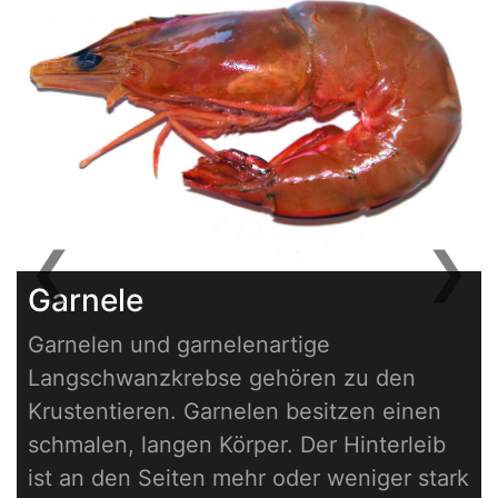
❮
❯
Previous
Next
Garnele
Garnelen und garnelenartige
Langschwanzkrebse gehören zu den
Krustentieren. Garnelen besitzen einen
schmalen, langen Körper. Der Hinterleib
ist an den Seiten mehr oder weniger stark