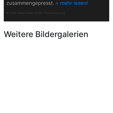
zusammengepresst.
» mehr lesen!
© Frank Massholder, Quelle:
foodlexicon.org
Weitere Bildergalerien