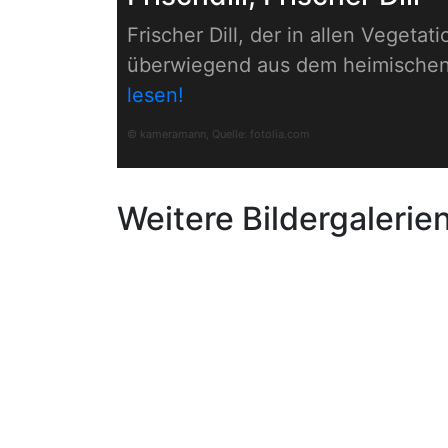
Frischer Dill, der in allen Veget
überwiegend aus dem heimischen 
lesen!
© kameramann, Quelle:
fotolia.com
Weitere Bildergalerie