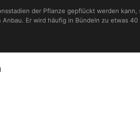
ationsstadien der Pflanze gepflückt werden kann
Anbau. Er wird häufig in Bündeln zu etwas 40
n