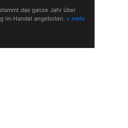
, stammt das ganze Jahr über
 g im Handel angeboten.
» mehr