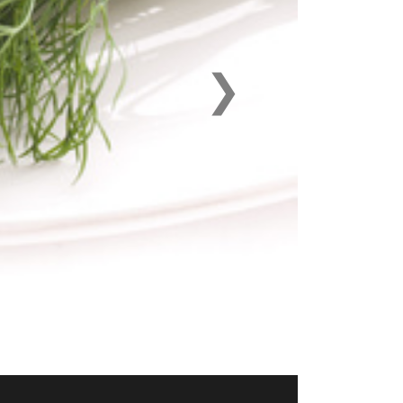
❯
Next