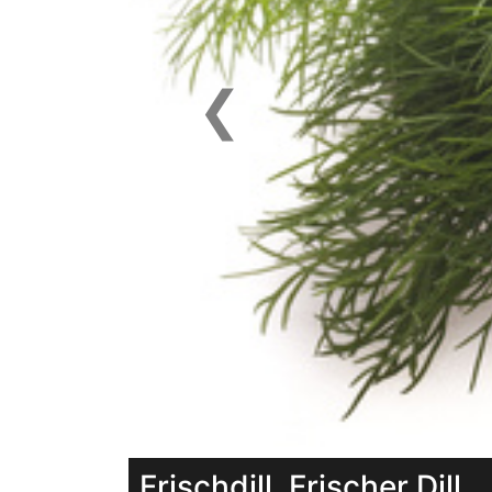
❮
Previous
Frischdill, Frischer Dill