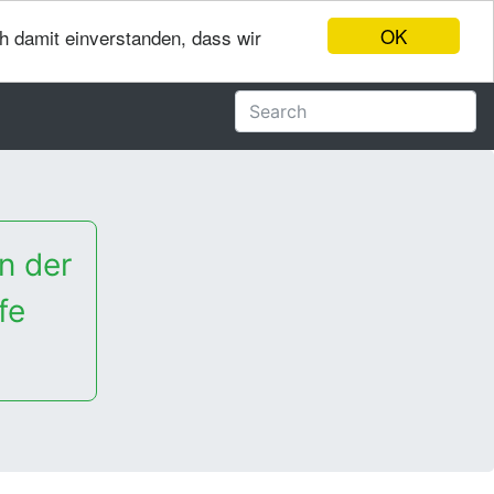
OK
ch damit einverstanden, dass wir
n der
fe