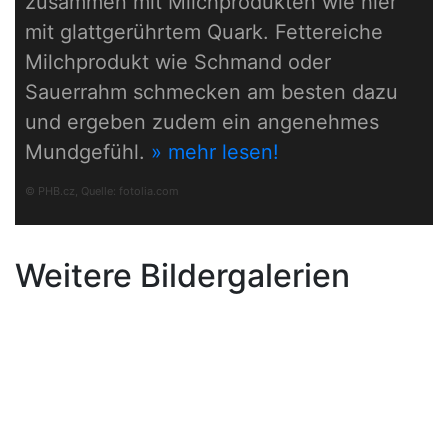
zusammen mit Milchprodukten wie hier
mit glattgerührtem Quark. Fettereiche
Milchprodukt wie Schmand oder
Sauerrahm schmecken am besten dazu
und ergeben zudem ein angenehmes
Mundgefühl.
» mehr lesen!
© PHB.cz, Quelle:
fotolia.com
Weitere Bildergalerien