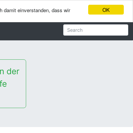
OK
ch damit einverstanden, dass wir
n der
fe