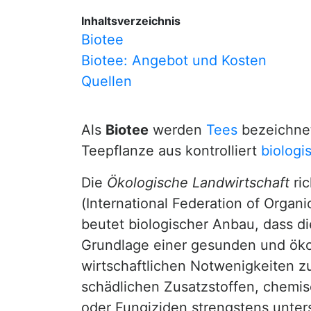
Inhaltsverzeichnis
Biotee
Biotee: Angebot und Kosten
Quellen
Als
Biotee
werden
Tees
bezeichnet
Teepflanze aus kontrolliert
biolog
Die
Ökologische Landwirtschaft
ric
(International Federation of Organ
beutet biologischer Anbau, dass di
Grundlage einer gesunden und öko
wirtschaftlichen Notwenigkeiten zu
schädlichen Zusatzstoffen, chemis
oder Fungiziden strengstens unter