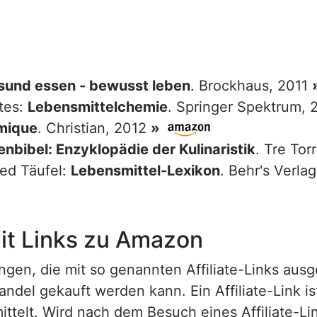
sund essen - bewusst leben
. Brockhaus, 2011
tes:
Lebensmittelchemie
. Springer Spektrum,
mique
. Christian, 2012
»
nbibel: Enzyklopädie der Kulinaristik
. Tre Tor
red Täufel:
Lebensmittel-Lexikon
. Behr's Verla
t Links zu Amazon
n, die mit so genannten Affiliate-Links ausgest
ndel gekauft werden kann. Ein Affiliate-Link is
ttelt. Wird nach dem Besuch eines Affiliate-Lin