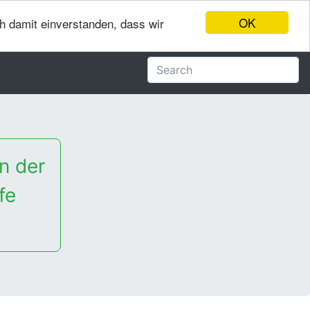
OK
ch damit einverstanden, dass wir
n der
fe