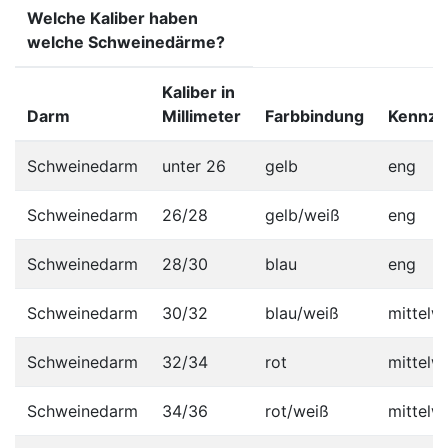
Welche Kaliber haben
welche Schweinedärme?
Kaliber in
Darm
Millimeter
Farbbindung
Kennze
Schweinedarm
unter 26
gelb
eng
Schweinedarm
26/28
gelb/weiß
eng
Schweinedarm
28/30
blau
eng
Schweinedarm
30/32
blau/weiß
mittelwe
Schweinedarm
32/34
rot
mittelwe
Schweinedarm
34/36
rot/weiß
mittelwe