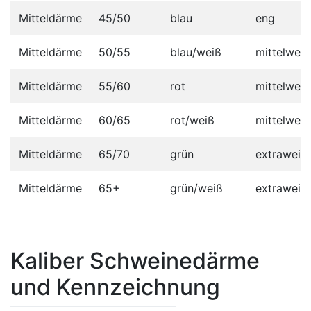
Mitteldärme
45/50
blau
eng
Mitteldärme
50/55
blau/weiß
mittelweit
Mitteldärme
55/60
rot
mittelweit
Mitteldärme
60/65
rot/weiß
mittelweit
Mitteldärme
65/70
grün
extraweit
Mitteldärme
65+
grün/weiß
extraweit
Kaliber Schweinedärme
und Kennzeichnung